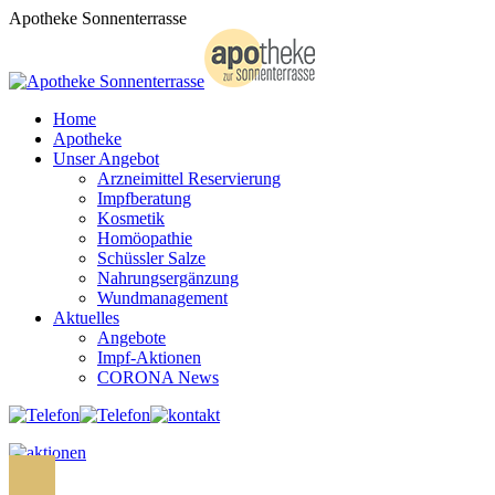
Zum
Apotheke Sonnenterrasse
Inhalt
springen
Home
Apotheke
Unser Angebot
Arzneimittel Reservierung
Impfberatung
Kosmetik
Homöopathie
Schüssler Salze
Nahrungsergänzung
Wundmanagement
Aktuelles
Angebote
Impf-Aktionen
CORONA News
Search: