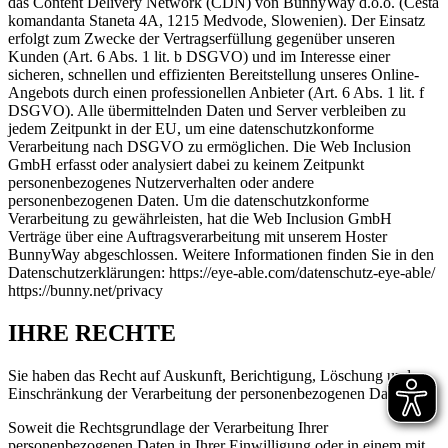
das Content Delivery Network (CDN) von BunnyWay d.o.o. (Cesta
komandanta Staneta 4A, 1215 Medvode, Slowenien). Der Einsatz
erfolgt zum Zwecke der Vertragserfüllung gegenüber unseren
Kunden (Art. 6 Abs. 1 lit. b DSGVO) und im Interesse einer
sicheren, schnellen und effizienten Bereitstellung unseres Online-
Angebots durch einen professionellen Anbieter (Art. 6 Abs. 1 lit. f
DSGVO). Alle übermittelnden Daten und Server verbleiben zu
jedem Zeitpunkt in der EU, um eine datenschutzkonforme
Verarbeitung nach DSGVO zu ermöglichen. Die Web Inclusion
GmbH erfasst oder analysiert dabei zu keinem Zeitpunkt
personenbezogenes Nutzerverhalten oder andere
personenbezogenen Daten. Um die datenschutzkonforme
Verarbeitung zu gewährleisten, hat die Web Inclusion GmbH
Verträge über eine Auftragsverarbeitung mit unserem Hoster
BunnyWay abgeschlossen. Weitere Informationen finden Sie in den
Datenschutzerklärungen: https://eye-able.com/datenschutz-eye-able/
https://bunny.net/privacy
IHRE RECHTE
Sie haben das Recht auf Auskunft, Berichtigung, Löschung und
Einschränkung der Verarbeitung der personenbezogenen Daten.
Soweit die Rechtsgrundlage der Verarbeitung Ihrer
personenbezogenen Daten in Ihrer Einwilligung oder in einem mit