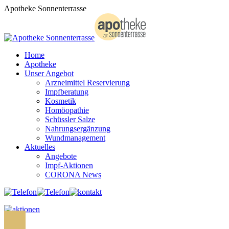
Zum
Apotheke Sonnenterrasse
Inhalt
springen
Home
Apotheke
Unser Angebot
Arzneimittel Reservierung
Impfberatung
Kosmetik
Homöopathie
Schüssler Salze
Nahrungsergänzung
Wundmanagement
Aktuelles
Angebote
Impf-Aktionen
CORONA News
Search: