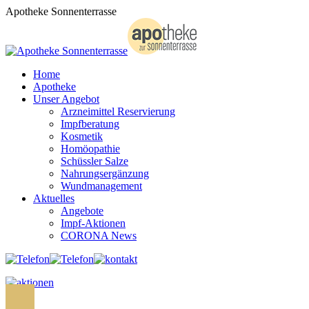
Zum
Apotheke Sonnenterrasse
Inhalt
springen
Home
Apotheke
Unser Angebot
Arzneimittel Reservierung
Impfberatung
Kosmetik
Homöopathie
Schüssler Salze
Nahrungsergänzung
Wundmanagement
Aktuelles
Angebote
Impf-Aktionen
CORONA News
Search: