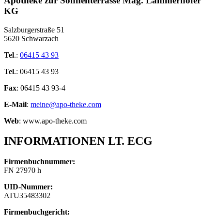
Apotheke zur Sonnenterrasse Mag. Lämmerhofer
KG
Salzburgerstraße 51
5620 Schwarzach
Tel
.:
06415 43 93
Tel
.: 06415 43 93
Fax
: 06415 43 93-4
E-Mail
:
meine@apo-theke.com
Web
: www.apo-theke.com
INFORMATIONEN LT. ECG
Firmenbuchnummer:
FN 27970 h
UID-Nummer:
ATU35483302
Firmenbuchgericht: