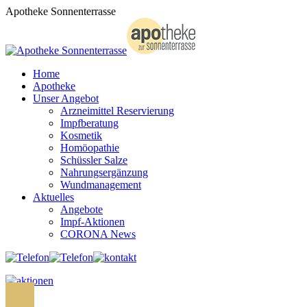
Zum
Apotheke Sonnenterrasse
Inhalt
springen
Home
Apotheke
Unser Angebot
Arzneimittel Reservierung
Impfberatung
Kosmetik
Homöopathie
Schüssler Salze
Nahrungsergänzung
Wundmanagement
Aktuelles
Angebote
Impf-Aktionen
CORONA News
Search: