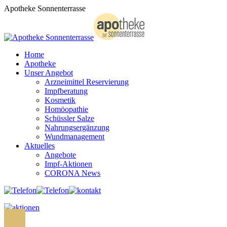
Zum
Apotheke Sonnenterrasse
Inhalt
springen
Home
Apotheke
Unser Angebot
Arzneimittel Reservierung
Impfberatung
Kosmetik
Homöopathie
Schüssler Salze
Nahrungsergänzung
Wundmanagement
Aktuelles
Angebote
Impf-Aktionen
CORONA News
Search: