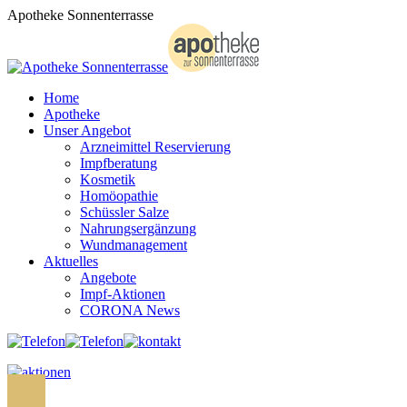
Zum
Apotheke Sonnenterrasse
Inhalt
springen
Home
Apotheke
Unser Angebot
Arzneimittel Reservierung
Impfberatung
Kosmetik
Homöopathie
Schüssler Salze
Nahrungsergänzung
Wundmanagement
Aktuelles
Angebote
Impf-Aktionen
CORONA News
Search: