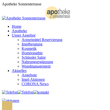
Zum
Apotheke Sonnenterrasse
Inhalt
springen
Home
Apotheke
Unser Angebot
Arzneimittel Reservierung
Impfberatung
Kosmetik
Homöopathie
Schüssler Salze
Nahrungsergänzung
Wundmanagement
Aktuelles
Angebote
Impf-Aktionen
CORONA News
Search: