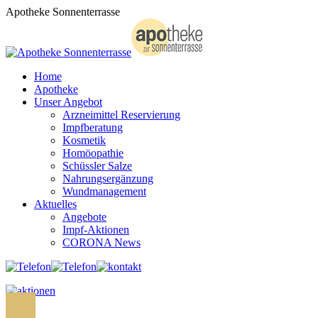
Zum
Apotheke Sonnenterrasse
Inhalt
springen
Home
Apotheke
Unser Angebot
Arzneimittel Reservierung
Impfberatung
Kosmetik
Homöopathie
Schüssler Salze
Nahrungsergänzung
Wundmanagement
Aktuelles
Angebote
Impf-Aktionen
CORONA News
Search: