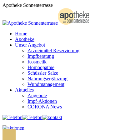
Zum
Apotheke Sonnenterrasse
Inhalt
springen
Home
Apotheke
Unser Angebot
Arzneimittel Reservierung
Impfberatung
Kosmetik
Homöopathie
Schüssler Salze
Nahrungsergänzung
Wundmanagement
Aktuelles
Angebote
Impf-Aktionen
CORONA News
Search: