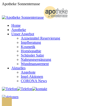
Zum
Apotheke Sonnenterrasse
Inhalt
springen
Home
Apotheke
Unser Angebot
Arzneimittel Reservierung
Impfberatung
Kosmetik
Homöopathie
Schüssler Salze
Nahrungsergänzung
Wundmanagement
Aktuelles
Angebote
Impf-Aktionen
CORONA News
Search: