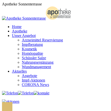
Zum
Apotheke Sonnenterrasse
Inhalt
springen
Home
Apotheke
Unser Angebot
Arzneimittel Reservierung
Impfberatung
Kosmetik
Homöopathie
Schüssler Salze
Nahrungsergänzung
Wundmanagement
Aktuelles
Angebote
Impf-Aktionen
CORONA News
Search: