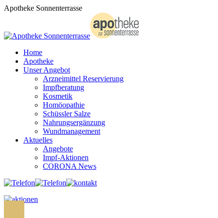
Zum
Apotheke Sonnenterrasse
Inhalt
springen
Home
Apotheke
Unser Angebot
Arzneimittel Reservierung
Impfberatung
Kosmetik
Homöopathie
Schüssler Salze
Nahrungsergänzung
Wundmanagement
Aktuelles
Angebote
Impf-Aktionen
CORONA News
Search: