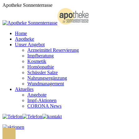
Zum
Apotheke Sonnenterrasse
Inhalt
springen
Home
Apotheke
Unser Angebot
Arzneimittel Reservierung
Impfberatung
Kosmetik
Homöopathie
Schüssler Salze
Nahrungsergänzung
Wundmanagement
Aktuelles
Angebote
Impf-Aktionen
CORONA News
Search: