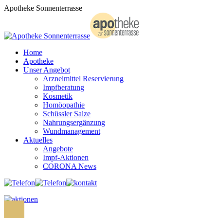
Zum
Apotheke Sonnenterrasse
Inhalt
springen
Home
Apotheke
Unser Angebot
Arzneimittel Reservierung
Impfberatung
Kosmetik
Homöopathie
Schüssler Salze
Nahrungsergänzung
Wundmanagement
Aktuelles
Angebote
Impf-Aktionen
CORONA News
Search: