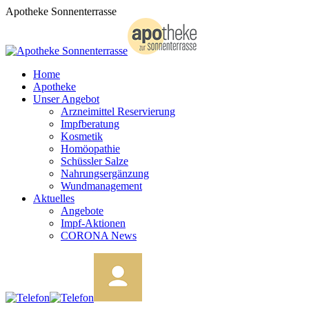
Zum
Apotheke Sonnenterrasse
Inhalt
springen
Home
Apotheke
Unser Angebot
Arzneimittel Reservierung
Impfberatung
Kosmetik
Homöopathie
Schüssler Salze
Nahrungsergänzung
Wundmanagement
Aktuelles
Angebote
Impf-Aktionen
CORONA News