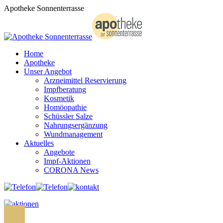
Zum
Apotheke Sonnenterrasse
Inhalt
springen
Home
Apotheke
Unser Angebot
Arzneimittel Reservierung
Impfberatung
Kosmetik
Homöopathie
Schüssler Salze
Nahrungsergänzung
Wundmanagement
Aktuelles
Angebote
Impf-Aktionen
CORONA News
Search: