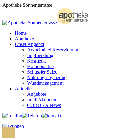
Zum
Apotheke Sonnenterrasse
Inhalt
springen
Home
Apotheke
Unser Angebot
Arzneimittel Reservierung
Impfberatung
Kosmetik
Homöopathie
Schüssler Salze
Nahrungsergänzung
Wundmanagement
Aktuelles
Angebote
Impf-Aktionen
CORONA News
Search: