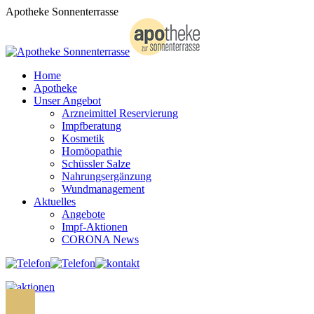
Zum
Apotheke Sonnenterrasse
Inhalt
springen
Home
Apotheke
Unser Angebot
Arzneimittel Reservierung
Impfberatung
Kosmetik
Homöopathie
Schüssler Salze
Nahrungsergänzung
Wundmanagement
Aktuelles
Angebote
Impf-Aktionen
CORONA News
Search: