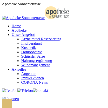
Zum
Apotheke Sonnenterrasse
Inhalt
springen
Home
Apotheke
Unser Angebot
Arzneimittel Reservierung
Impfberatung
Kosmetik
Homöopathie
Schüssler Salze
Nahrungsergänzung
Wundmanagement
Aktuelles
Angebote
Impf-Aktionen
CORONA News
Search: