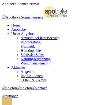
Zum
Apotheke Sonnenterrasse
Inhalt
springen
Home
Apotheke
Unser Angebot
Arzneimittel Reservierung
Impfberatung
Kosmetik
Homöopathie
Schüssler Salze
Nahrungsergänzung
Wundmanagement
Aktuelles
Angebote
Impf-Aktionen
CORONA News
Search: