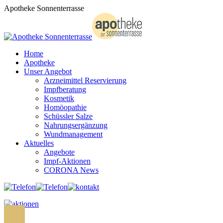
Zum
Apotheke Sonnenterrasse
Inhalt
springen
Home
Apotheke
Unser Angebot
Arzneimittel Reservierung
Impfberatung
Kosmetik
Homöopathie
Schüssler Salze
Nahrungsergänzung
Wundmanagement
Aktuelles
Angebote
Impf-Aktionen
CORONA News
Search: