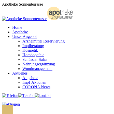
Zum
Apotheke Sonnenterrasse
Inhalt
springen
Home
Apotheke
Unser Angebot
Arzneimittel Reservierung
Impfberatung
Kosmetik
Homöopathie
Schüssler Salze
Nahrungsergänzung
Wundmanagement
Aktuelles
Angebote
Impf-Aktionen
CORONA News
Search: