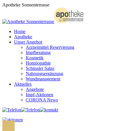
Zum
Apotheke Sonnenterrasse
Inhalt
springen
Home
Apotheke
Unser Angebot
Arzneimittel Reservierung
Impfberatung
Kosmetik
Homöopathie
Schüssler Salze
Nahrungsergänzung
Wundmanagement
Aktuelles
Angebote
Impf-Aktionen
CORONA News
Search: