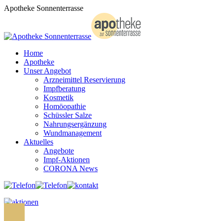
Zum
Apotheke Sonnenterrasse
Inhalt
springen
Home
Apotheke
Unser Angebot
Arzneimittel Reservierung
Impfberatung
Kosmetik
Homöopathie
Schüssler Salze
Nahrungsergänzung
Wundmanagement
Aktuelles
Angebote
Impf-Aktionen
CORONA News
Search: