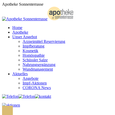
Zum
Apotheke Sonnenterrasse
Inhalt
springen
Home
Apotheke
Unser Angebot
Arzneimittel Reservierung
Impfberatung
Kosmetik
Homöopathie
Schüssler Salze
Nahrungsergänzung
Wundmanagement
Aktuelles
Angebote
Impf-Aktionen
CORONA News
Search: