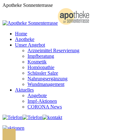
Zum
Apotheke Sonnenterrasse
Inhalt
springen
Home
Apotheke
Unser Angebot
Arzneimittel Reservierung
Impfberatung
Kosmetik
Homöopathie
Schüssler Salze
Nahrungsergänzung
Wundmanagement
Aktuelles
Angebote
Impf-Aktionen
CORONA News
Search: