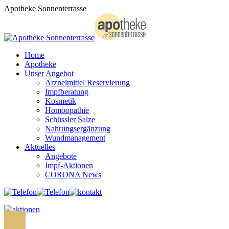
Zum
Apotheke Sonnenterrasse
Inhalt
springen
Home
Apotheke
Unser Angebot
Arzneimittel Reservierung
Impfberatung
Kosmetik
Homöopathie
Schüssler Salze
Nahrungsergänzung
Wundmanagement
Aktuelles
Angebote
Impf-Aktionen
CORONA News
Search: