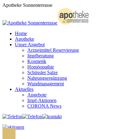
Zum
Apotheke Sonnenterrasse
Inhalt
springen
Home
Apotheke
Unser Angebot
Arzneimittel Reservierung
Impfberatung
Kosmetik
Homöopathie
Schüssler Salze
Nahrungsergänzung
Wundmanagement
Aktuelles
Angebote
Impf-Aktionen
CORONA News
Search: