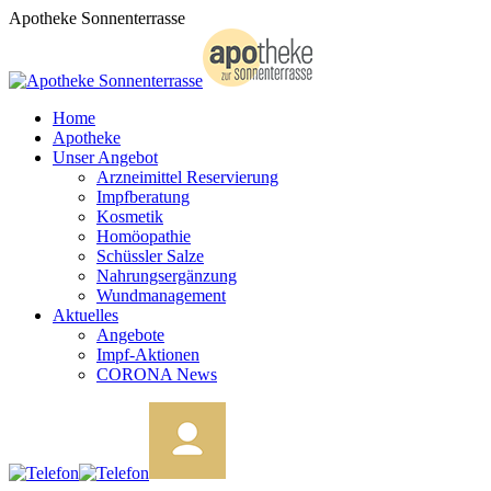
Zum
Apotheke Sonnenterrasse
Inhalt
springen
Home
Apotheke
Unser Angebot
Arzneimittel Reservierung
Impfberatung
Kosmetik
Homöopathie
Schüssler Salze
Nahrungsergänzung
Wundmanagement
Aktuelles
Angebote
Impf-Aktionen
CORONA News