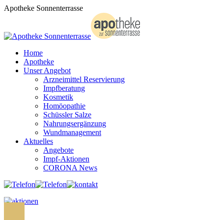
Zum
Apotheke Sonnenterrasse
Inhalt
springen
Home
Apotheke
Unser Angebot
Arzneimittel Reservierung
Impfberatung
Kosmetik
Homöopathie
Schüssler Salze
Nahrungsergänzung
Wundmanagement
Aktuelles
Angebote
Impf-Aktionen
CORONA News
Search: