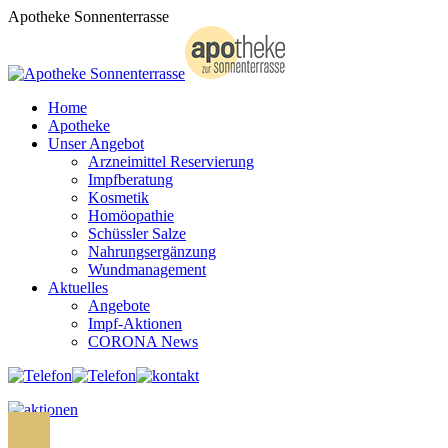
Zum
Apotheke Sonnenterrasse
Inhalt
springen
Home
Apotheke
Unser Angebot
Arzneimittel Reservierung
Impfberatung
Kosmetik
Homöopathie
Schüssler Salze
Nahrungsergänzung
Wundmanagement
Aktuelles
Angebote
Impf-Aktionen
CORONA News
Search: