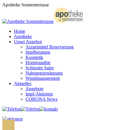
Zum
Apotheke Sonnenterrasse
Inhalt
springen
Home
Apotheke
Unser Angebot
Arzneimittel Reservierung
Impfberatung
Kosmetik
Homöopathie
Schüssler Salze
Nahrungsergänzung
Wundmanagement
Aktuelles
Angebote
Impf-Aktionen
CORONA News
Search: