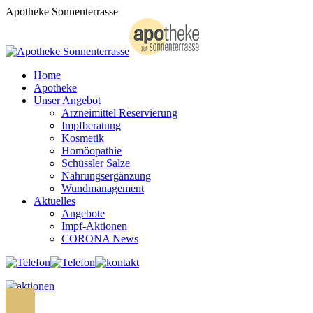
Zum
Apotheke Sonnenterrasse
Inhalt
springen
Home
Apotheke
Unser Angebot
Arzneimittel Reservierung
Impfberatung
Kosmetik
Homöopathie
Schüssler Salze
Nahrungsergänzung
Wundmanagement
Aktuelles
Angebote
Impf-Aktionen
CORONA News
Search: