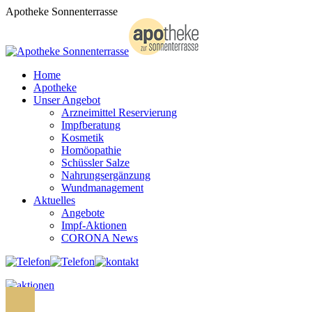
Zum
Apotheke Sonnenterrasse
Inhalt
springen
Home
Apotheke
Unser Angebot
Arzneimittel Reservierung
Impfberatung
Kosmetik
Homöopathie
Schüssler Salze
Nahrungsergänzung
Wundmanagement
Aktuelles
Angebote
Impf-Aktionen
CORONA News
Search: