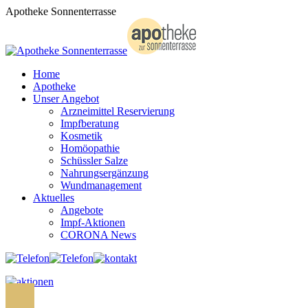
Zum
Apotheke Sonnenterrasse
Inhalt
springen
Home
Apotheke
Unser Angebot
Arzneimittel Reservierung
Impfberatung
Kosmetik
Homöopathie
Schüssler Salze
Nahrungsergänzung
Wundmanagement
Aktuelles
Angebote
Impf-Aktionen
CORONA News
Search: