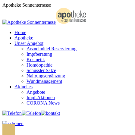
Zum
Apotheke Sonnenterrasse
Inhalt
springen
Home
Apotheke
Unser Angebot
Arzneimittel Reservierung
Impfberatung
Kosmetik
Homöopathie
Schüssler Salze
Nahrungsergänzung
Wundmanagement
Aktuelles
Angebote
Impf-Aktionen
CORONA News
Search: