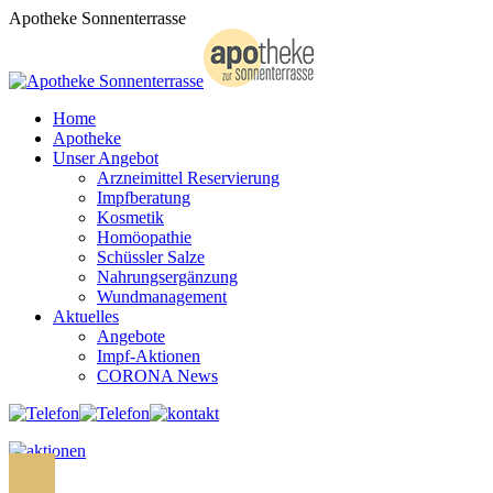
Zum
Apotheke Sonnenterrasse
Inhalt
springen
Home
Apotheke
Unser Angebot
Arzneimittel Reservierung
Impfberatung
Kosmetik
Homöopathie
Schüssler Salze
Nahrungsergänzung
Wundmanagement
Aktuelles
Angebote
Impf-Aktionen
CORONA News
Search: