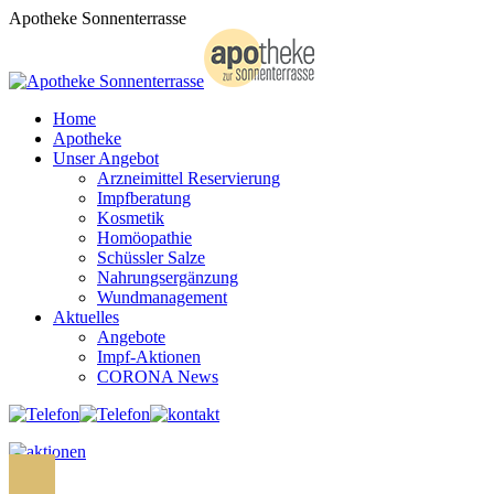
Zum
Apotheke Sonnenterrasse
Inhalt
springen
Home
Apotheke
Unser Angebot
Arzneimittel Reservierung
Impfberatung
Kosmetik
Homöopathie
Schüssler Salze
Nahrungsergänzung
Wundmanagement
Aktuelles
Angebote
Impf-Aktionen
CORONA News
Search: