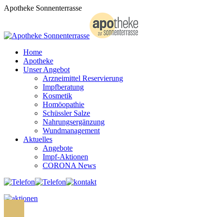
Zum
Apotheke Sonnenterrasse
Inhalt
springen
Home
Apotheke
Unser Angebot
Arzneimittel Reservierung
Impfberatung
Kosmetik
Homöopathie
Schüssler Salze
Nahrungsergänzung
Wundmanagement
Aktuelles
Angebote
Impf-Aktionen
CORONA News
Search: