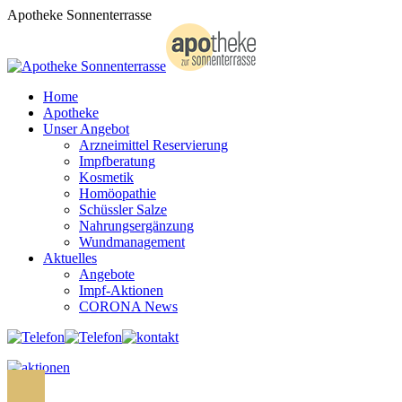
Zum
Apotheke Sonnenterrasse
Inhalt
springen
Home
Apotheke
Unser Angebot
Arzneimittel Reservierung
Impfberatung
Kosmetik
Homöopathie
Schüssler Salze
Nahrungsergänzung
Wundmanagement
Aktuelles
Angebote
Impf-Aktionen
CORONA News
Search: