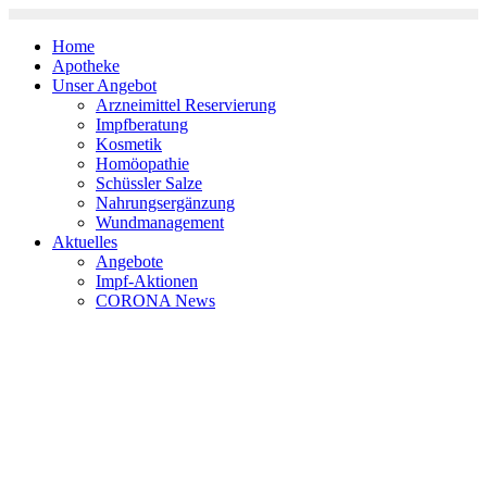
Zum
Inhalt
Home
springen
Apotheke
Unser Angebot
Arzneimittel Reservierung
Impfberatung
Kosmetik
Homöopathie
Schüssler Salze
Nahrungsergänzung
Wundmanagement
Aktuelles
Angebote
Impf-Aktionen
CORONA News