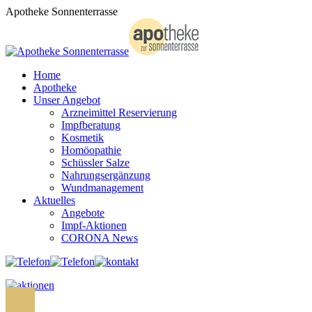
Zum
Apotheke Sonnenterrasse
Inhalt
springen
Home
Apotheke
Unser Angebot
Arzneimittel Reservierung
Impfberatung
Kosmetik
Homöopathie
Schüssler Salze
Nahrungsergänzung
Wundmanagement
Aktuelles
Angebote
Impf-Aktionen
CORONA News
Search: