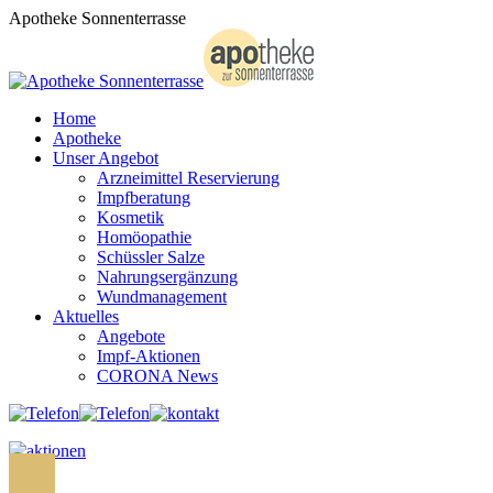
Zum
Apotheke Sonnenterrasse
Inhalt
springen
Home
Apotheke
Unser Angebot
Arzneimittel Reservierung
Impfberatung
Kosmetik
Homöopathie
Schüssler Salze
Nahrungsergänzung
Wundmanagement
Aktuelles
Angebote
Impf-Aktionen
CORONA News
Search: