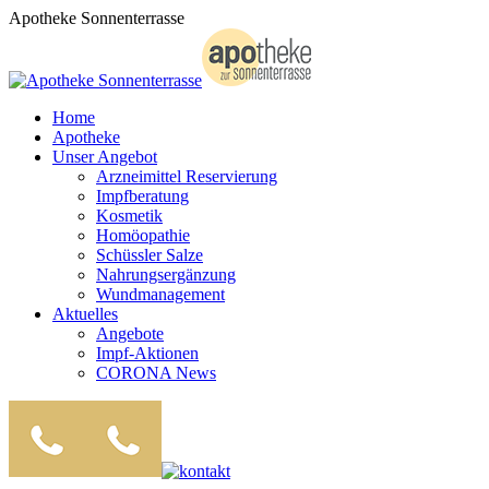
Zum
Apotheke Sonnenterrasse
Inhalt
springen
Home
Apotheke
Unser Angebot
Arzneimittel Reservierung
Impfberatung
Kosmetik
Homöopathie
Schüssler Salze
Nahrungsergänzung
Wundmanagement
Aktuelles
Angebote
Impf-Aktionen
CORONA News