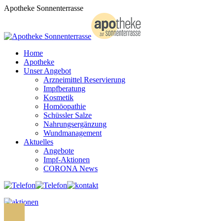
Zum
Apotheke Sonnenterrasse
Inhalt
springen
Home
Apotheke
Unser Angebot
Arzneimittel Reservierung
Impfberatung
Kosmetik
Homöopathie
Schüssler Salze
Nahrungsergänzung
Wundmanagement
Aktuelles
Angebote
Impf-Aktionen
CORONA News
Search: