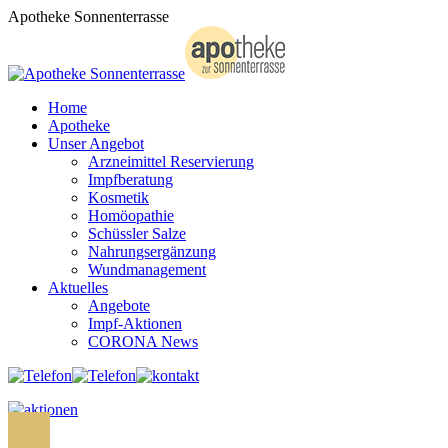
Zum
Apotheke Sonnenterrasse
Inhalt
springen
Home
Apotheke
Unser Angebot
Arzneimittel Reservierung
Impfberatung
Kosmetik
Homöopathie
Schüssler Salze
Nahrungsergänzung
Wundmanagement
Aktuelles
Angebote
Impf-Aktionen
CORONA News
Search: